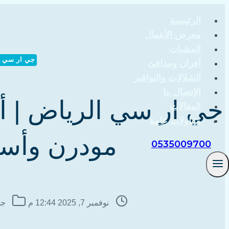
التجاوز
الرئيسية
إلى
معرض الأعمال
المحتوى
المشبات
جي ار سي GRC
أفران ومدافئ
الشلالات والنوافير
الإتصال بنا
المقالات
مقاولات عامة
مودرن وأسعار 
0535009700
نوفمبر 7, 2025 12:44 م
جي