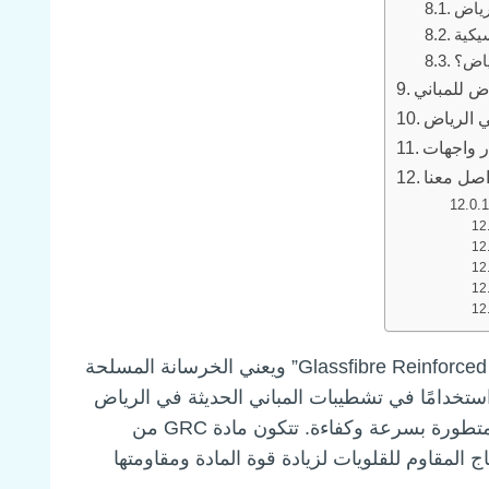
رياض
سيكية
ياض؟
ض للمباني
 الرياض
اصل معنا
جي ار سي الرياض (GRC) هو اختصار لعبارة “Glassfibre Reinforced Concrete” ويعني الخرسانة المسلحة
د استخدامًا في تشطيبات المباني الحديثة في الرياض
بفضل مرونته العالية وقدرته على تنفيذ تصاميم معمارية متطورة بسرعة وكفاءة. تتكون مادة GRC من
المقاوم للقلويات لزيادة قوة المادة ومقاومتها