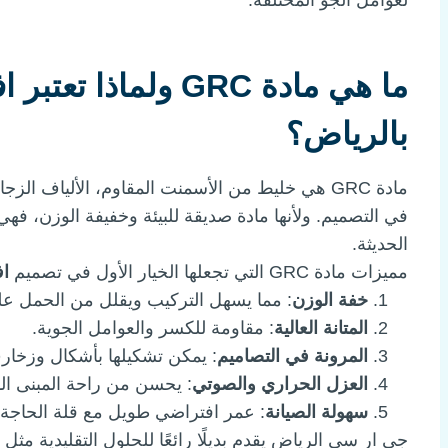
لعوامل الجو المختلفة.
ما هي مادة GRC ولماذ
بالرياض؟
مادة GRC هي خليط من الأسمنت المقاوم، الألياف ا
في التصميم. ولأنها مادة صديقة للبيئة وخفيفة الوزن، فه
الحديثة.
مميزات مادة GRC التي تجعلها الخيار الأول في تصميم
اف
خفة الوزن
: مما يسهل التركيب ويقلل من الحمل عل
المتانة العالية
: مقاومة للكسر والعوامل الجوية.
المرونة في التصاميم
: يمكن تشكيلها بأشكال وزخار
العزل الحراري والصوتي
: يحسن من راحة المبنى الد
سهولة الصيانة
: عمر افتراضي طويل مع قلة الحاجة ل
جي ار سي الرياض يقدم بديلًا رائعًا للحلول التقليدية مثل